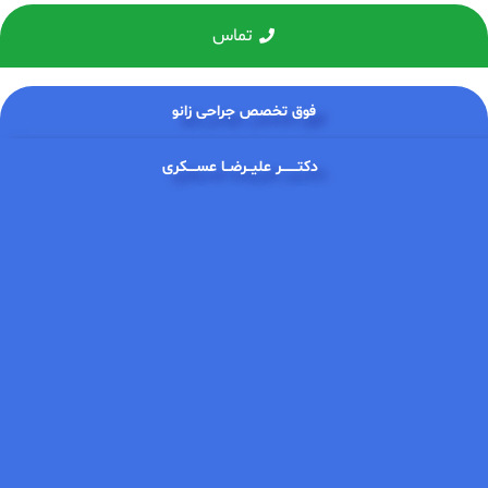
تماس
فوق تخصص جراحی زانو
دکتـــــــر علیــرضــا عســــکری